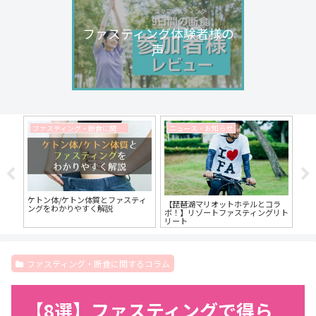
ファスティング体験者様の
声
ファスティング・断食に関するコラム
ニュース・お知らせ
いて
ケトン体/ケトン体質とファスティ
脂
【琵琶湖マリオットホテルとコラ
ステ
ングをわかりやすく解説
一
ボ！】リゾートファスティングリト
す！
食
リート
さ
ファスティング・断食に関するコラム
【8選】ファスティングで得ら