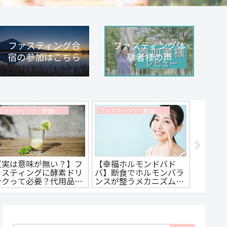
ファスティング合
ファスティング体
宿の参加はこちら
験者様の声
ファスティング・断食に関するコラム
ファスティング・断食に関するコラム
【実は意味が無い？】フ
【幸福ホルモンドバド
人間に必
ァスティングに酵素ドリ
バ】断食でホルモンバラ
ル”につ
ンクって必要？代用品は
ンスが整うメカニズムと
めてみ
ある？ファスティング講
効果をわかりやすく解説
ングマ
師が真意を解説します
します。
説しま