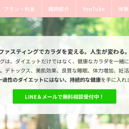
プラン・料金
講師紹介
YouTube
体験
ファスティングでカラダを変える。人生が変わる
グは、ダイエットだけではなく、健康なカラダを一緒
す。デトックス、美肌効果、良質な睡眠、体力増加、妊活
一過性のダイエットにはない、持続的な健康
を手に入れ
LINE＆メールで無料相談受付中！