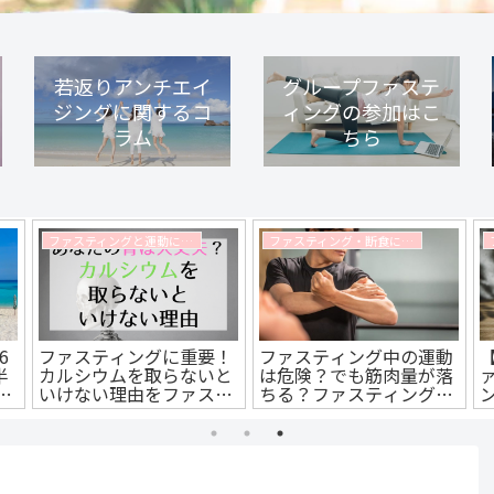
若返りアンチエイ
グループファステ
ジングに関するコ
ィングの参加はこ
ラム
ちら
ファスティングと運動に関するコラム
ファスティング・断食に関するコラム
6
ファスティングに重要！
ファスティング中の運動
半
カルシウムを取らないと
は危険？でも筋肉量が落
る
いけない理由をファステ
ちる？ファスティング期
募
ングマイスターが徹底解
間中の運動と体への影響
説します
について解説します。