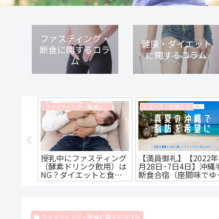
ファスティング・
健康・ダイエット
断食に関するコラ
に関するコラム
ム
ファスティング・断食に関するコラム
ファスティング・断食に関するコラム
ニュース・お知らせ
】ファス
授乳中にファスティング
【満員御礼】【2022年
定義と効
（酵素ドリンク飲用）は
月28日~7日4日】沖縄
く解説し
NG？ダイエットと食育
断食合宿（座間味でゆ
の観点から解説します
いファスティング）【
集終了】
ファスティング・断食に関するコラム