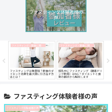
ファスティング体験者様の
声
ファスティング・断食に関するコラム
ファスティング・断食に関するコラム
でも
ファスティングは無意味？断食のダ
授乳中にファスティング（酵素ドリ
カ
ルが
イエット効果を最大限に引き出す方
ンク飲用）はNG？ダイエットと食
る
法とは？
育の観点から解説します
イ
ファスティング体験者様の声
ファスティング体験者様の声