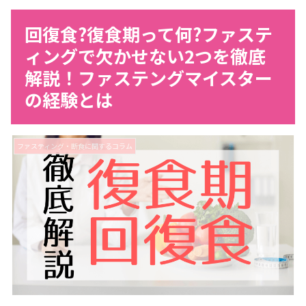
回復食?復食期って何?ファステ
ィングで欠かせない2つを徹底
解説！ファステングマイスター
の経験とは
ファスティング・断食に関するコラム