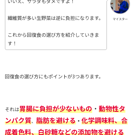
いいえ、サラダもダメですよ！
繊維質が多い生野菜は逆に負担になります。
マイスター
これから回復食の選び方を紹介していきま
す！
回復食の選び方にもポイントが3つあります。
胃腸に負担が少ないもの
・
動物性タ
それは
ンパク質
脂肪を避ける
化学調味料、合
・
、
成着色料、白砂糖などの添加物を避ける