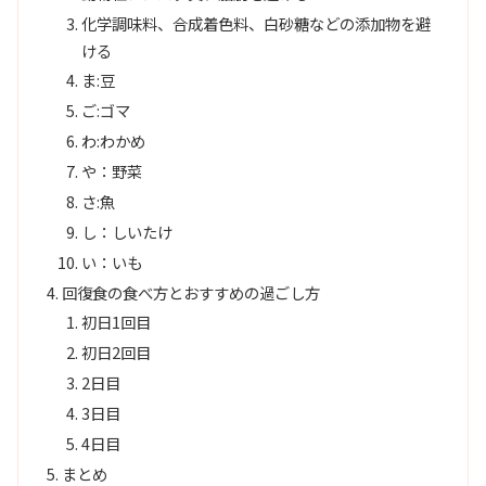
化学調味料、合成着色料、白砂糖などの添加物を避
ける
ま:豆
ご:ゴマ
わ:わかめ
や：野菜
さ:魚
し：しいたけ
い：いも
回復食の食べ方とおすすめの過ごし方
初日1回目
初日2回目
2日目
3日目
4日目
まとめ