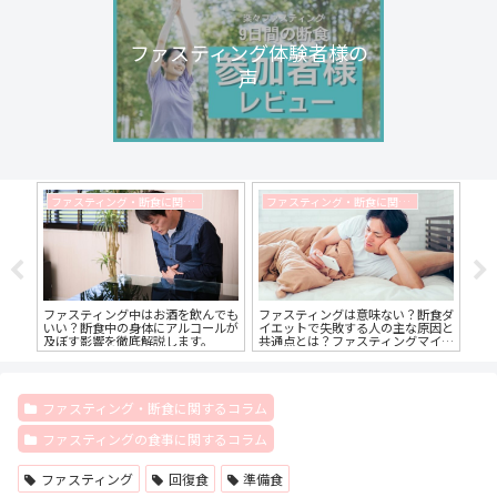
ファスティング体験者様の
声
ファスティング・断食に関するコラム
ファスティング・断食に関するコラム
はど
ファスティング中はお酒を飲んでも
ファスティングは意味ない？断食ダ
フ
ま
いい？断食中の身体にアルコールが
イエットで失敗する人の主な原因と
時
及ぼす影響を徹底解説します。
共通点とは？ファスティングマイス
を
ターが解説します！
ま
ファスティング・断食に関するコラム
ファスティングの食事に関するコラム
ファスティング
回復食
準備食