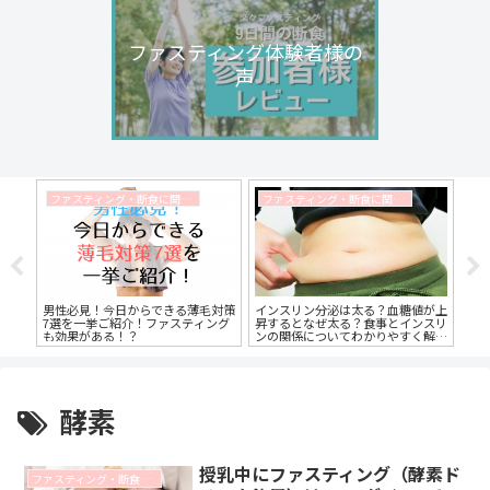
ファスティング体験者様の
声
ファスティング・断食に関するコラム
ファスティング・断食に関するコラム
補給
男性必見！今日からできる薄毛対策
インスリン分泌は太る？血糖値が上
ネ
。頭
7選を一挙ご紹介！ファスティング
昇するとなぜ太る？食事とインスリ
て
分量
も効果がある！？
ンの関係についてわかりやすく解説
マ
します
酵素
授乳中にファスティング（酵素ド
ファスティング・断食に関するコラム