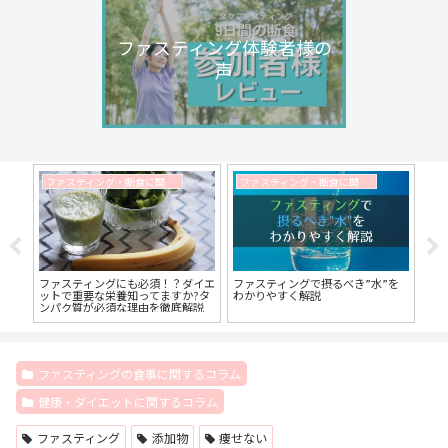
ファスティング体験者様の
声
ファスティング・断食に関するコラム
ファスティング・断食に関するコラム
ボ】
ファスティングにも必須！？ダイエ
ファスティングで摂るべき”水”を
フ
ート
ットで重要な栄養知ってますか?タ
わかりやすく解説
う
ンパク質が必須な理由を徹底解説
す。
ファスティングの食事に関するコラム
健康・ダイエットに関するコラム
ファスティング
添加物
痩せない