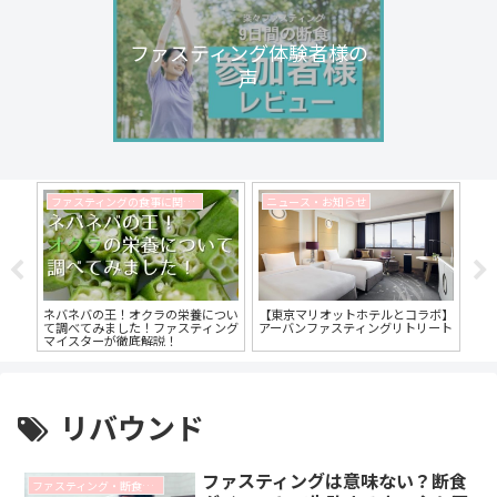
ファスティング体験者様の
声
ファスティングの食事に関するコラム
ニュース・お知らせ
のダ
ネバネバの王！オクラの栄養につい
【東京マリオットホテルとコラボ】
減
す方
て調べてみました！ファスティング
アーバンファスティングリトリート
的
マイスターが徹底解説！
マ
リバウンド
ファスティングは意味ない？断食
ファスティング・断食に関するコラム