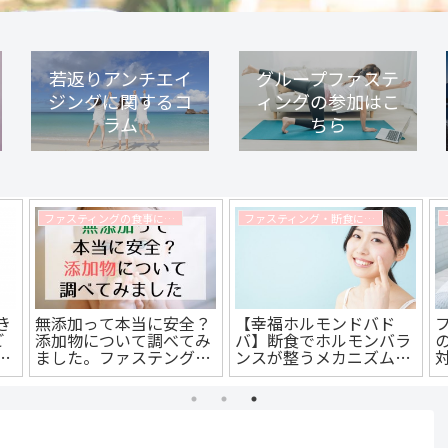
若返りアンチエイ
グループファステ
ジングに関するコ
ィングの参加はこ
ラム
ちら
ファスティングの食事に関するコラム
ファスティング・断食に関するコラム
き
無添加って本当に安全？
【幸福ホルモンドバド
ご
添加物について調べてみ
バ】断食でホルモンバラ
も
ました。ファステングマ
ンスが整うメカニズムと
イスターが栄養学の観点
効果をわかりやすく解説
から解説します
します。