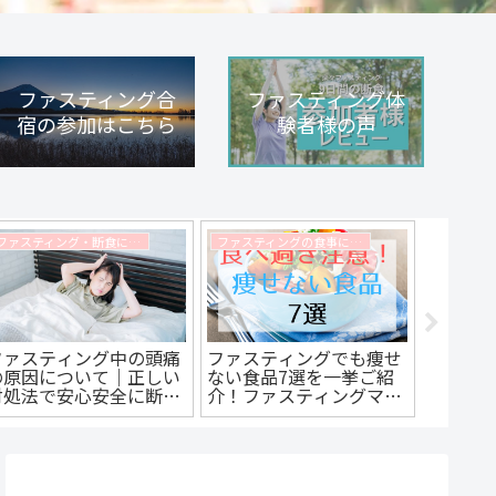
ファスティング合
ファスティング体
宿の参加はこちら
験者様の声
ファスティング・断食に関するコラム
ファスティングの食事に関するコラム
ファスティング中の頭痛
ファスティングでも痩せ
回復食?
の原因について｜正しい
ない食品7選を一挙ご紹
ァステ
対処法で安心安全に断食
介！ファスティングマイ
い2つ
を
スターが徹底解説しま
ステン
す！
験とは