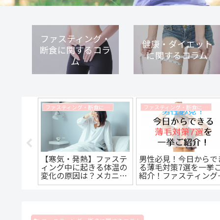
ファスティング・
健康・ダイエット
断食に関するコラ
に関するコラム
ム
ファスティング・断食に関するコラム
ファスティング・断食に関するコラム
ファスティング・断食に関するコラム
】ファス
【寒気・発熱】ファステ
男性必見！今日からで
ベーショ
ィング中に起きる体温の
る薄毛対策7選を一挙
選！楽し
変化の原因は？メカニズ
紹介！ファスティング
る方法と
ムと対処法を解説します
効果がある！？