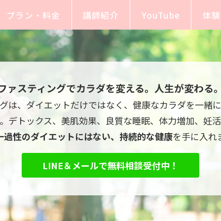
プラン・料金
講師紹介
YouTube
体験
ファスティングでカラダを変える。人生が変わる
グは、ダイエットだけではなく、健康なカラダを一緒
す。デトックス、美肌効果、良質な睡眠、体力増加、妊活
一過性のダイエットにはない、持続的な健康
を手に入れ
LINE＆メールで無料相談受付中！