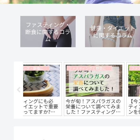
ファスティング・
健康・ダイエット
断食に関するコラ
に関するコラム
ム
ファスティングと野菜に関するコラム
ファスティング・断食に関するコラム
ファスティング・断食に関するコラム
ラガスの
【今スグ試せる】ファス
脂肪燃焼が起こるメカ
べてみま
ティングのモチベーショ
ズムとは？一番燃焼す
ィングマ
ンを保つ方法5選！楽し
のは運動ではなく断
します！
く無理なく続ける方法と
食！？ファスティング
は
脂肪が燃焼される理由
解説します