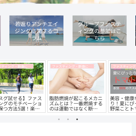
若返りアンチエイ
グループファステ
ジングに関するコ
ィングの参加はこ
ラム
ちら
ファスティングと野菜に関するコラム
ファスティング・断食に関するコラム
ニ
美容・健康なんでもあ
生理中のファスティング
る
り！夏にぴったりな最強
（断食）は大丈夫？影響
野菜ことトマトを徹底解
や危険性を解説します。
で
説！ファスティングにも
を
使える？