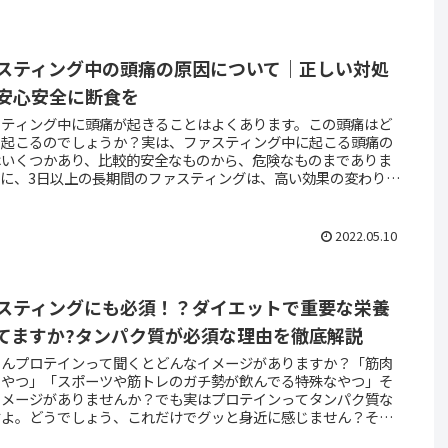
スティング中の頭痛の原因について｜正しい対処
安心安全に断食を
スティング中に頭痛が起きることはよくあります。この頭痛はど
て起こるのでしょうか？実は、ファスティング中に起こる頭痛の
はいくつかあり、比較的安全なものから、危険なものまでありま
特に、3日以上の長期間のファスティングは、高い効果の変わり
ある程度のリスクがあります。長期間のファスティングを行われ
合は、ファスティング講師や医師の指導のもと、できる限りリス
少なくして臨むようにしましょう。
2022.05.10
スティングにも必須！？ダイエットで重要な栄養
てますか?タンパク質が必須な理由を徹底解説
さんプロテインって聞くとどんなイメージがありますか？「筋肉
くやつ」「スポーツや筋トレのガチ勢が飲んでる特殊なやつ」そ
イメージがありませんか？でも実はプロテインってタンパク質な
すよ。どうでしょう、これだけでグッと身近に感じません？そん
ンパク質は、もちろん筋トレガチ勢のためだけにあるわけではあ