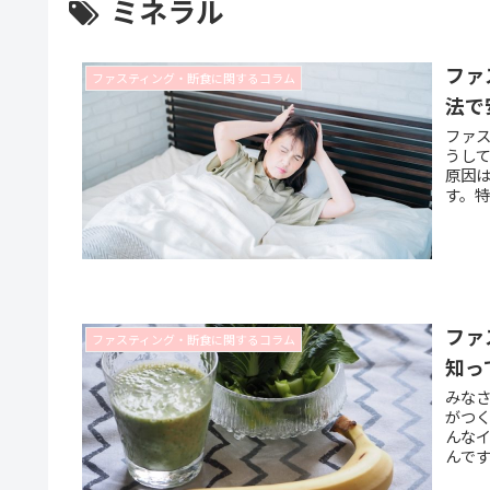
ミネラル
ファ
ファスティング・断食に関するコラム
法で
ファ
うし
原因
す。
に、
る場
クを
ファ
ファスティング・断食に関するコラム
知っ
みな
がつ
んな
んで
なタ