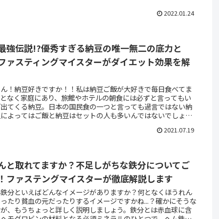
せん。私たちの健康な暮らしには必須ですし、ダイエットにおい
要な役割を果たします。今回はそんなタンパク質がなぜダイエッ
2022.01.24
必須なのかについて紹介していきます。
最強伝説!?優秀すぎる納豆の唯一無二の底力と
ファスティングマイスターがダイエット効果を解
さん！納豆好きですか！！私は納豆ご飯が大好きで毎日食べてま
何となく家庭にあり、旅館やホテルの朝食には必ずと言ってもい
ど出てくる納豆。日本の国民食の一つと言っても過言ではない納
人によってはご飯と納豆はセットの人も多いんではないでしょう
ちなみに私は毎日納豆食べてます)そんな身近な納豆ですが、意
2021.07.19
納豆について知らないんではないでしょうか？実は納豆は栄養価
のすごく高く、食物界では無類の強さを誇り、健康・美容どちら
すごい効果があり、完全食の1つとも呼ばれています。
んと取れてますか？不足しがちな鉄分についてご
！ファステングマイスターが徹底解説します
ん鉄分といえばどんなイメージがありますか？何となくほうれん
ったり貧血の元だったりするイメージですかね...？確かにそうな
すが、もうちょっと詳しく説明しましょう。鉄分とは赤血球に含
るヘモグロビンの材料となる必須ミネラルのひとつで、ヘム鉄と