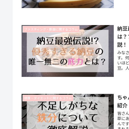
りま
て重
トに
納豆
ファスティング・断食に関するコラム
は？
説！
みな
す。
いほ
豆。
か。(
外と
がも
にも
ちゃ
健康・ダイエットに関するコラム
紹介
皆さ
草にあ
んで
まれ