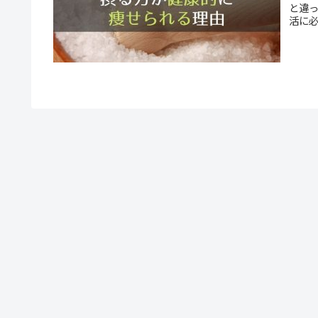
と違
活に
天然
的に