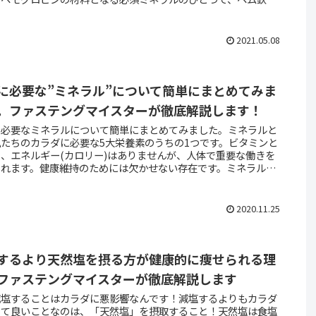
ム鉄に分けられます。※必須ミネラルって何？って方はこちらで
紹介しています！この鉄分ですが、実は私たちの体内に3-4gほ
鉄分が存在していると言われています。つまり体の中に鉄がある
2021.05.08
す。意外ですよね。ちなみに3gってどれぐらいかというと、こ
らいです。
に必要な”ミネラル”について簡単にまとめてみま
。ファステングマイスターが徹底解説します！
に必要なミネラルについて簡単にまとめてみました。ミネラルと
たちのカラダに必要な5大栄養素のうちの1つです。ビタミンと
、エネルギー(カロリー)はありませんが、人体で重要な働きを
くれます。健康維持のためには欠かせない存在です。ミネラルは
で生成することができないため、食べ物から摂取しなければなり
ん。しかしながら、ミネラルは多量に摂取しすぎたり、偏りがあ
カラダの調子を崩してしまいます。そのため、ミネラルバランス
2020.11.25
えながら摂取する必要があることを必ず覚えておきましょう。
するより天然塩を摂る方が健康的に痩せられる理
ファステングマイスターが徹底解説します
減塩することはカラダに悪影響なんです！減塩するよりもカラダ
って良いことなのは、「天然塩」を摂取すること！天然塩は食塩