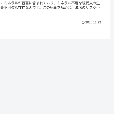
ってミネラルが豊富に含まれており、ミネラル不足な現代人の生
必要不可欠な存在なんです。この記事を読めば、減塩のリスクや
塩の効果がよく分かるはず！減塩するより天然塩を摂る方が健康
痩せられる理由！ファステングマイスターが徹底解説します
2020.11.22