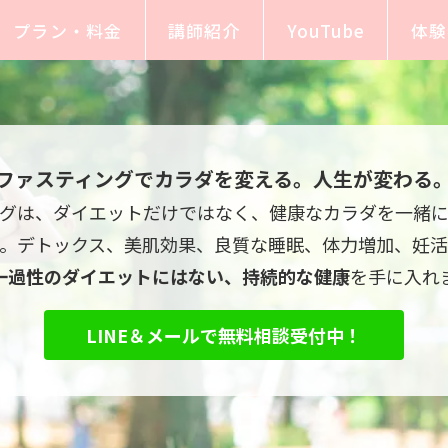
プラン・料金
講師紹介
YouTube
体験
ファスティングでカラダを変える。人生が変わる
グは、ダイエットだけではなく、健康なカラダを一緒
す。デトックス、美肌効果、良質な睡眠、体力増加、妊活
一過性のダイエットにはない、持続的な健康
を手に入れ
LINE＆メールで無料相談受付中！