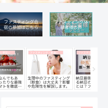
ファスティング合
ファスティング体
宿の参加はこちら
験者様の声
ファスティング・断食に関するコラム
ファスティング・断食に関するコラム
納豆最強伝説!?優秀すぎ
ファスティング中の正し
ネバネ
る納豆の唯一無二の底力
い塩分補給やり方、摂取
栄養に
とは？ファスティングマ
方法を解説します。頭痛
した！
イスターがダイエット効
や倦怠感が出た際は正し
イスタ
果を解説！
い塩分量を適切に摂取し
ましょう