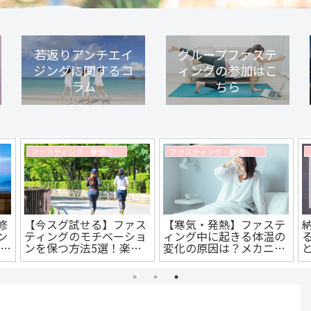
若返りアンチエイ
グループファステ
ジングに関するコ
ィングの参加はこ
ラム
ちら
ファスティング・断食に関するコラム
ファスティング・断食に関するコラム
修
【今スグ試せる】ファス
【寒気・発熱】ファステ
ン
ティングのモチベーショ
ィング中に起きる体温の
掲載
ンを保つ方法5選！楽し
変化の原因は？メカニズ
く無理なく続ける方法と
ムと対処法を解説します
は