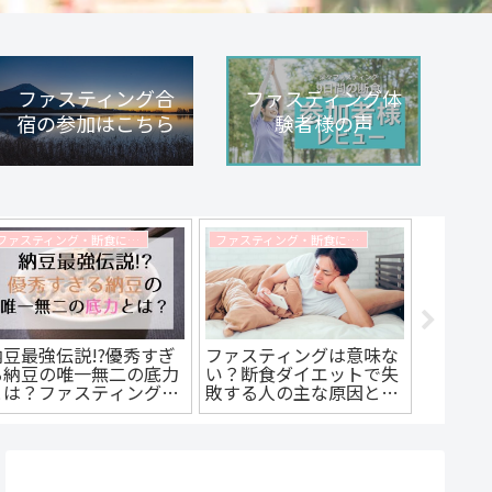
ファスティング合
ファスティング体
宿の参加はこちら
験者様の声
ファスティング・断食に関するコラム
ファスティング・断食に関するコラム
納豆最強伝説!?優秀すぎ
ファスティングは意味な
フレイ
る納豆の唯一無二の底力
い？断食ダイエットで失
か？コ
とは？ファスティングマ
敗する人の主な原因と共
そ気を
イスターがダイエット効
通点とは？ファスティン
ファス
果を解説！
グマイスターが解説しま
が解説
す！