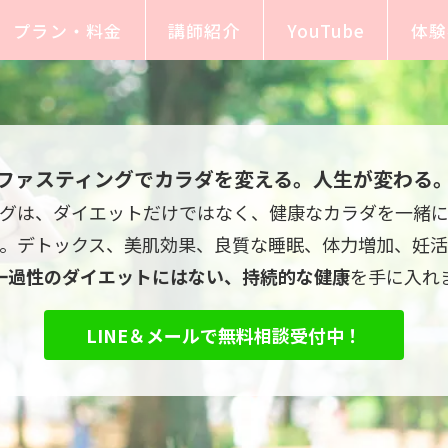
プラン・料金
講師紹介
YouTube
体験
ファスティングでカラダを変える。人生が変わる
グは、ダイエットだけではなく、健康なカラダを一緒
す。デトックス、美肌効果、良質な睡眠、体力増加、妊活
一過性のダイエットにはない、持続的な健康
を手に入れ
LINE＆メールで無料相談受付中！