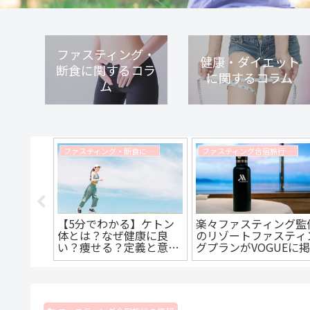
ファスティング・
健康・ダイエット
断食に関するコラ
に関するコラム
ム
ファスティング・断食に関するコラム
ファスティング合宿旅行の情報
022年6
【5分でわかる】ケトン
楽々ファスティング監
日】沖縄半
体とは？なぜ健康に良
のリゾートファスティ
味でゆる
い？痩せる？定義と意味
グプランがVOGUEに
グ）【募
をファスティングマイス
されました！
ターがわかりやすく解説
します。