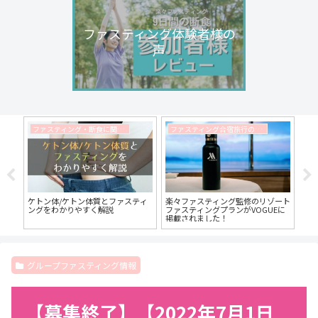
ファスティング体験者様の
声
ファスティング・断食に関するコラム
ファスティング合宿旅行の情報
ニ
ドリ
ケトン体/ケトン体質とファスティ
楽々ファスティング監修のリゾート
【
と食
ングをわかりやすく解説
ファスティングプランがVOGUEに
ボ
掲載されました！
リ
グループファスティング情報
【募集終了】【2022年7月1日