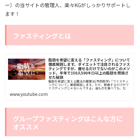
ー）の当サイトの管理人、楽々KGがしっかりサポートし
ます！
ファスティングとは
脂肪を希望に変える「ファスティング」について
徹底解説します。ダイエットで注目されるファス
ティングですが、痩せるだけでないのがこのメソ
ッド。半年で150人500キロ以上の脂肪を燃焼さ
せた秘訣
脂肪を希望に変える魔法の健康法(予防医学)「ファスティ
ングについて」徹底解説します。ただ、断食するだけがフ
ァスティングじゃないんですよ。油ものを食べても、むし
ろ健康になる方法だってあるんです。【目次】0:00 ファス
www.youtube.com
ティングについて0:26 ファスティング≠断食2:54 健康な
体を手に入れる→結果痩せる4:30 ...
グループファスティングはこんな方に
オススメ