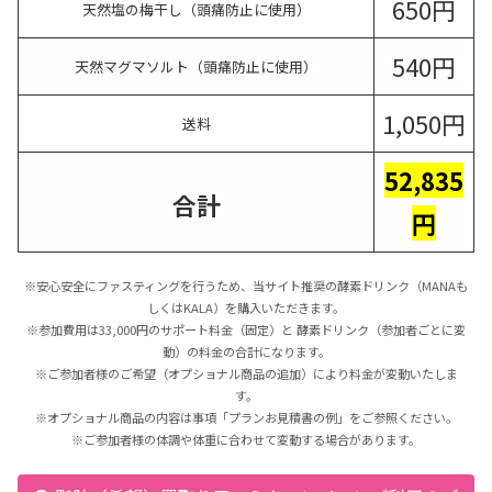
650円
天然塩の梅干し（頭痛防止に使用）
540円
天然マグマソルト（頭痛防止に使用）
1,050円
送料
52,835
合計
円
※安心安全にファスティングを行うため、当サイト推奨の酵素ドリンク（MANAも
しくはKALA）を購入いただきます。
※参加費用は33,000円のサポート料金（固定）と 酵素ドリンク（参加者ごとに変
動）の料金の合計になります。
※ご参加者様のご希望（オプショナル商品の追加）により料金が変動いたしま
す。
※オプショナル商品の内容は事項「プランお見積書の例」をご参照ください。
※ご参加者様の体調や体重に合わせて変動する場合があります。