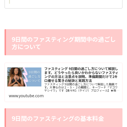
9日間のファスティング期間中の過ごし
方について
ファスティング 9日間の過ごし方について解説し
ます。どうやったら良いかわからないファスティ
ングの方法と注意点を説明。準備期間だけで2キ
ロ痩せる驚きの秘訣と実践方法
ファスティング 9日間の過ごし方について解説した動画で
す。大事なのは２・５・２の期間と、キーワード「マゴワ
ヤシイワ」です【楽々KG（ケイジ）プロフィール】★株式
会社ビラスタート代表20歳の時に初めて飛行機に乗り海外
www.youtube.com
に出た旅は43日間。ウエストポーチ1つで行ったインドで
した。バックパッカーではなく、ウエストポーチャ...
9日間のファスティングの基本料金